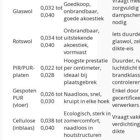
Vraagt mee
Goedkoop,
0,032 tot
zorgvuldig
Glaswol
onbrandbaar,
0,040
dampsche
goede akoestiek
nodig
Onbrandbaar,
Iets duurd
0,034 tot
uitstekende
Rotswol
glaswol, ze
0,040
akoestiek,
dikte-eis
vormvast
Hoogste prestatie
Duurder, 
PIR/PUR-
0,022 tot
per centimeter,
luchtdicht 
platen
0,028
ideaal bij
brandklas
plaatsgebrek
controlere
Gespoten
Enkel door
0,026 tot
Naadloos, snel,
PUR
gecertifice
0,030
kruipt in elke hoek
(vloer)
verwerkers
Ecologisch, sterk in
Vraagt vak
Cellulose
0,038 tot
zomercomfort,
verdichting
(inblaas)
0,040
naadloos in
dikte
houtstructuren