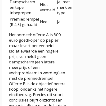
Dampscherm
Ja, met
Niet
en tape
merk en
vermeld
inbegrepen
type
Premiedrempel
Nee
Ja
(R 4,5) gehaald
Het oordeel: offerte A is 800
euro goedkoper op papier,
maar levert per eenheid
isolatiewaarde een hogere
prijs, vermeldt geen
dampscherm (een latere
meerprijs of een
vochtprobleem in wording) en
mist de premiedrempel.
Offerte B is de objectief betere
koop, ondanks het hogere
eindbedrag. Precies dit soort
conclusies blijft onzichtbaar
voor wie alleen naar de laatste