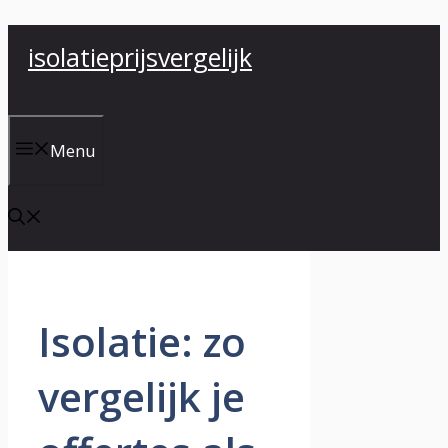
Ga
isolatieprijsvergelijk
naar
de
inhoud
Menu
Isolatie: zo
vergelijk je