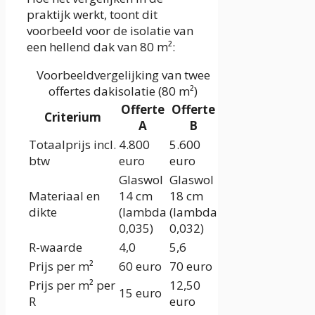
praktijk werkt, toont dit
voorbeeld voor de isolatie van
een hellend dak van 80 m²:
Voorbeeldvergelijking van twee
offertes dakisolatie (80 m²)
Offerte
Offerte
Criterium
A
B
Totaalprijs incl.
4.800
5.600
btw
euro
euro
Glaswol
Glaswol
Materiaal en
14 cm
18 cm
dikte
(lambda
(lambda
0,035)
0,032)
R-waarde
4,0
5,6
Prijs per m²
60 euro
70 euro
Prijs per m² per
12,50
15 euro
R
euro