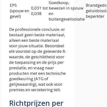
Goedkoop,
EPS
Brandgedr
0,031 tot
bewezen in spouw
(spouw en
geluidsisol
0,038
en
gevel)
beperkter
buitengevelisolatie
De professionele conclusie: er
bestaat geen beste materiaal,
alleen een beste materiaal
voor jouw situatie. Beoordeel
elk voorstel op de geleverde R-
waarde, de geschiktheid voor
de toepassing en de prijs per
prestatie, en vraag naar
producten met een technische
goedkeuring (ATG of
gelijkwaardig), wat ook voor
premies en verzekering telt.
Richtprijzen per